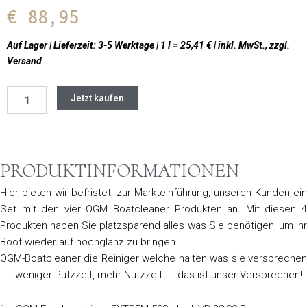
€
88,95
Auf Lager | Lieferzeit: 3-5 Werktage | 1 l = 25,41 € | inkl. MwSt., zzgl.
Versand
OGM
Jetzt kaufen
sorglos
Paket
–
alle
4
PRODUKTINFORMATIONEN
Yachtprodukte
inkl.
Hier bieten wir befristet, zur Markteinführung, unseren Kunden ein
Handsprüher,
Set mit den vier OGM Boatcleaner Produkten an. Mit diesen 4
Zerstäuber,
Produkten haben Sie platzsparend alles was Sie benötigen, um Ihr
Trichter
Boot wieder auf hochglanz zu bringen.
Menge
OGM-Boatcleaner die Reiniger welche halten was sie versprechen
….. weniger Putzzeit, mehr Nutzzeit …..das ist unser Versprechen!