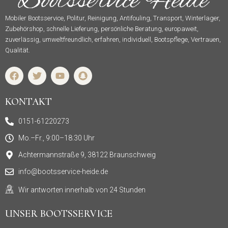
Mobiler Bootsservice, Politur, Reinigung, Antifouling, Transport, Winterlager,
Zubehörshop, schnelle Lieferung, persönliche Beratung, europaweit,
zuverlässig, umweltfreundlich, erfahren, individuell, Bootspflege, Vertrauen,
Qualität.
F
T
Y
S
a
w
o
n
c
i
u
a
e
t
t
p
KONTAKT
b
t
u
c
o
e
b
h
0151-61220273
o
r
e
a
k
t
Mo.–Fr., 9:00–18:30 Uhr
Achtermannstraße 9, 38122 Braunschweig
info@bootsservice-heide.de
Wir antworten innerhalb von 24 Stunden
UNSER BOOTSSERVICE