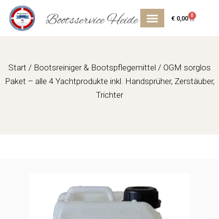
Zum
0
Inhalt
Cart
€
0,00
springen
Start
/
Bootsreiniger & Bootspflegemittel
/ OGM sorglos
Paket – alle 4 Yachtprodukte inkl. Handsprüher, Zerstäuber,
Trichter