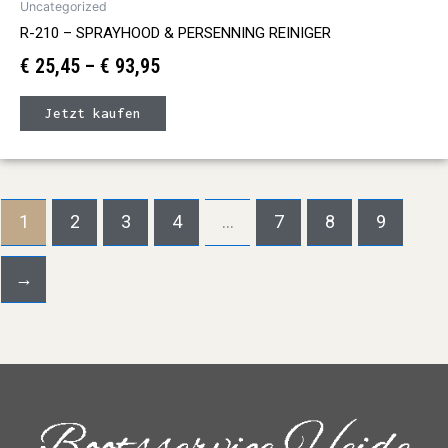
Uncategorized
R-210 – SPRAYHOOD & PERSENNING REINIGER
€
25,45
–
€
93,95
Jetzt kaufen
1
2
3
4
…
7
8
9
→