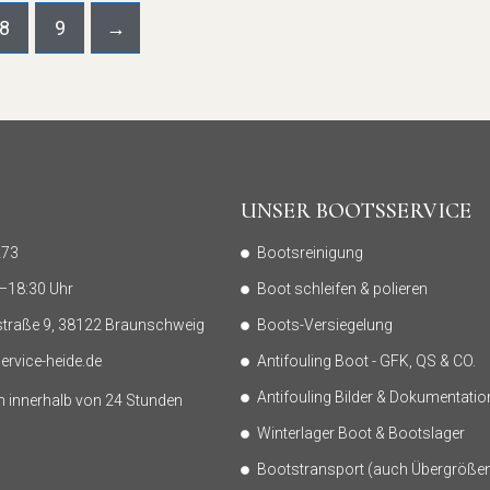
8
9
→
UNSER BOOTSSERVICE
273
Bootsreinigung
0–18:30 Uhr
Boot schleifen & polieren
traße 9, 38122 Braunschweig
Boots-Versiegelung
rvice-heide.de
Antifouling Boot - GFK, QS & CO.
Antifouling Bilder & Dokumentatio
n innerhalb von 24 Stunden
Winterlager Boot & Bootslager
Bootstransport (auch Übergröße