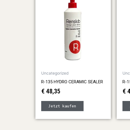
Uncategorized
Unc
R-135 HYDRO CERAMIC SEALER
R-1
€
48,35
€
4
Jetzt kaufen