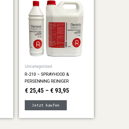
Produkt
€ 25,45
weist
bis
mehrere
€ 93,95
Varianten
auf.
Die
Optionen
können
auf
Uncategorized
der
R-210 – SPRAYHOOD &
Produktseite
PERSENNING REINIGER
gewählt
€
25,45
–
€
93,95
werden
Jetzt kaufen