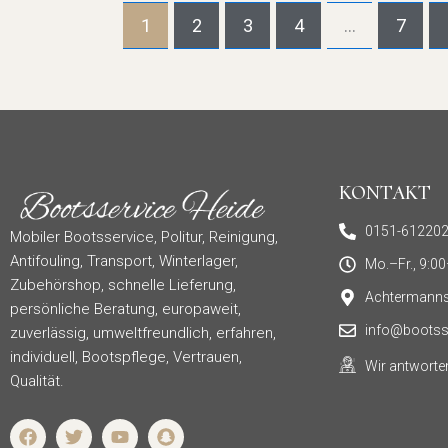
1
2
3
4
…
7
KONTAKT
0151-61220
Mobiler Bootsservice, Politur, Reinigung,
Antifouling, Transport, Winterlager,
Mo.–Fr., 9:0
Zubehörshop, schnelle Lieferung,
Achtermanns
persönliche Beratung, europaweit,
info@bootsse
zuverlässig, umweltfreundlich, erfahren,
individuell, Bootspflege, Vertrauen,
Wir antworte
Qualität.
F
T
Y
S
a
w
o
n