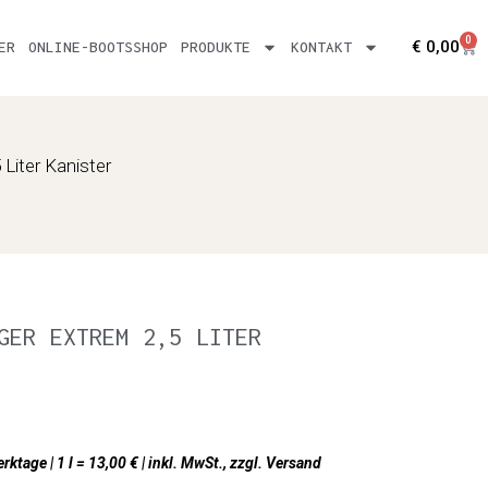
0
Car
€
0,00
ER
ONLINE-BOOTSSHOP
PRODUKTE
KONTAKT
Liter Kanister
GER EXTREM 2,5 LITER
erktage | 1 l = 13,00 € | inkl. MwSt., zzgl. Versand