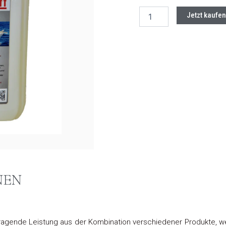
OGM
Jetzt kaufen
Yachtreiniger
EXTREM
2,5
Liter
Kanister
Menge
NEN
ragende Leistung aus der Kombination verschiedener Produkte, wel