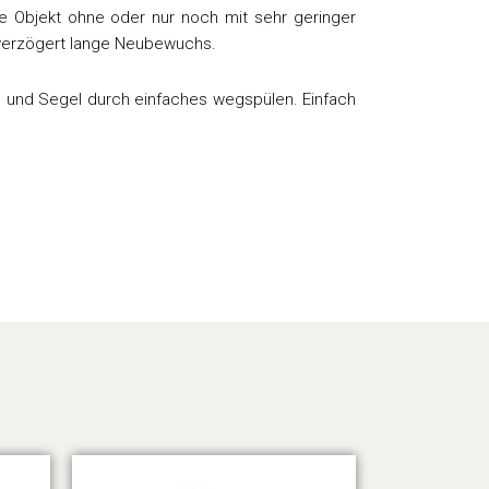
e Objekt ohne oder nur noch mit sehr geringer
d verzögert lange Neubewuchs.
en und Segel durch einfaches wegspülen. Einfach
Preisspanne:
Dieses