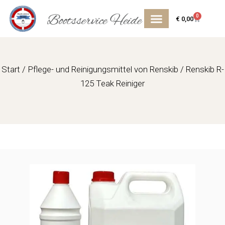
Zum
0
Inhalt
Cart
€
0,00
springen
Start
/
Pflege- und Reinigungsmittel von Renskib
/ Renskib R-
125 Teak Reiniger