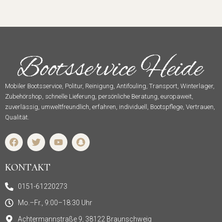
Mobiler Bootsservice, Politur, Reinigung, Antifouling, Transport, Winterlager,
Zubehörshop, schnelle Lieferung, persönliche Beratung, europaweit,
zuverlässig, umweltfreundlich, erfahren, individuell, Bootspflege, Vertrauen,
Qualität.
F
T
Y
S
a
w
o
n
c
i
u
a
e
t
t
p
KONTAKT
b
t
u
c
o
e
b
h
0151-61220273
o
r
e
a
k
t
Mo.–Fr., 9:00–18:30 Uhr
Achtermannstraße 9, 38122 Braunschweig