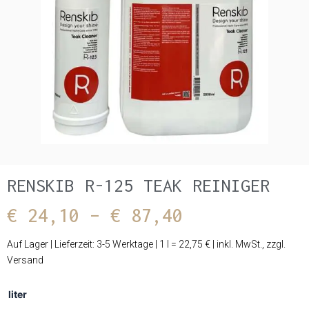
RENSKIB R-125 TEAK REINIGER
Preisspanne:
€
24,10
–
€
87,40
€ 24,10
Auf Lager | Lieferzeit: 3-5 Werktage | 1 l = 22,75 € | inkl. MwSt., zzgl.
Versand
bis
Renskib
liter
R-