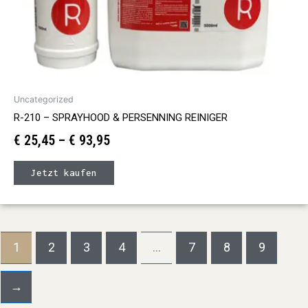
werden
Uncategorized
R-210 – SPRAYHOOD & PERSENNING REINIGER
€
25,45
–
€
93,95
Jetzt kaufen
1
2
3
4
…
7
8
9
→