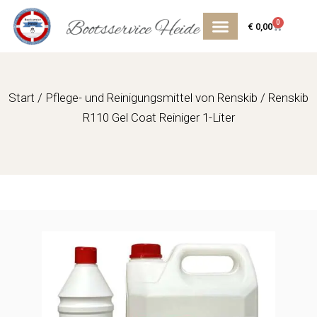
Zum
0
Inhalt
Cart
€
0,00
springen
Start
/
Pflege- und Reinigungsmittel von Renskib
/ Renskib
R110 Gel Coat Reiniger 1-Liter