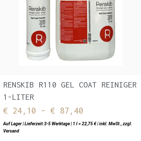
RENSKIB R110 GEL COAT REINIGER
1-LITER
Preisspanne:
€
24,10
–
€
87,40
€ 24,10
Auf Lager | Lieferzeit:3-5 Werktage | 1 l = 22,75 € | inkl. MwSt., zzgl.
Versand
bis