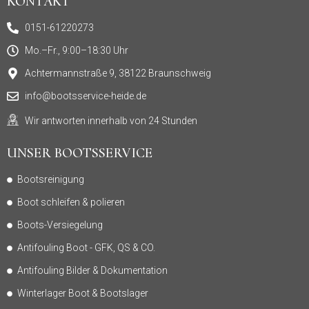
KONTAKT
b
t
u
c
o
e
b
h
0151-61220273
o
r
e
a
k
t
Mo.–Fr., 9:00–18:30 Uhr
Achtermannstraße 9, 38122 Braunschweig
info@bootsservice-heide.de
Wir antworten innerhalb von 24 Stunden
UNSER BOOTSSERVICE
Bootsreinigung
Boot schleifen & polieren
Boots-Versiegelung
Antifouling Boot - GFK, QS & CO.
Antifouling Bilder & Dokumentation
Winterlager Boot & Bootslager