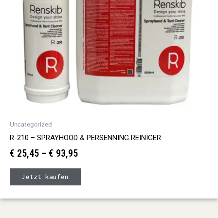
können
auf
der
Produktseite
gewählt
werden
Uncategorized
R-210 – SPRAYHOOD & PERSENNING REINIGER
€
25,45
–
€
93,95
Jetzt kaufen