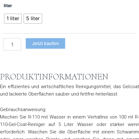
Renskib
liter
R110
€ 87,40
Gel
1 liter
5 liter
Coat
Reiniger
1-
Liter
Jetzt kaufen
Menge
PRODUKTINFORMATIONEN
Ein effizientes und wirtschaftliches Reinigungsmittel, das Gelcoat
und lackierte Oberflächen sauber und fettfrei hinterlässt.
Gebrauchsanweisung:
Mischen Sie R-110 mit Wasser in einem Verhältnis von 100 ml R-
110-Gel-Coat-Reiniger auf 5 Liter Wasser oder stärker wenn
erforderlich. Waschen Sie die Oberfläche mit einem Schwamm