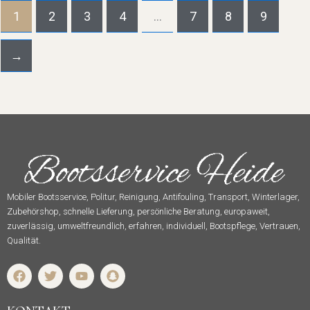
1
2
3
4
…
7
8
9
→
Mobiler Bootsservice, Politur, Reinigung, Antifouling, Transport, Winterlager,
Zubehörshop, schnelle Lieferung, persönliche Beratung, europaweit,
zuverlässig, umweltfreundlich, erfahren, individuell, Bootspflege, Vertrauen,
Qualität.
F
T
Y
S
a
w
o
n
c
i
u
a
e
t
t
p