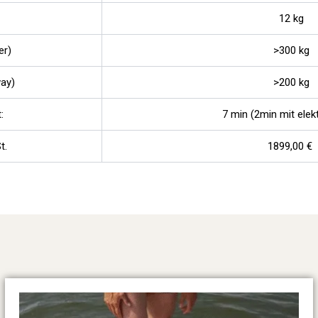
12 kg
er)
>300 kg
ay)
>200 kg
:
7 min (2min mit elek
t.
1899,00 €