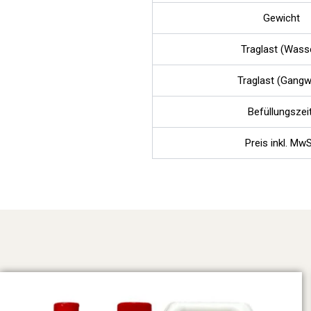
Gewicht
Traglast (Wass
Traglast (Gangw
Befüllungszeit
Preis inkl. MwS
Preisspanne:
Dieses
Produkt
€ 18,70