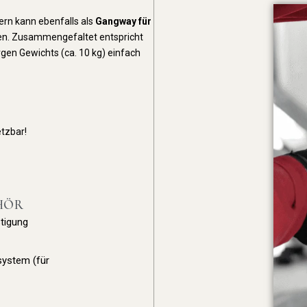
ern kann ebenfalls als
Gangway für
n. Zusammengefaltet entspricht
gen Gewichts (ca. 10 kg) einfach
etzbar!
HÖR
stigung
ssystem (für