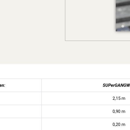
en:
SUPerGANGW
2,15 m
0,90 m
0,20 m